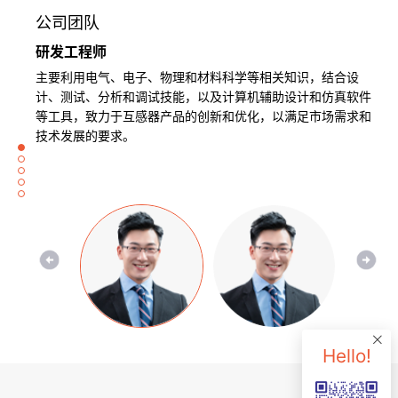
公司团队
研发工程师
研发投入
技术创新能力
专利资质
管理体系
主要利用电气、电子、物理和材料科学等相关知识，结合设
是支撑研发活动的重要保障。
是企业研发实力的关键体现。
荣获25项专利证书，
完善的管理体系能够提高研发效率和质量，
计、测试、分析和调试技能，以及计算机辅助设计和仿真软件
公司加大对研发的投入，提高研发经费的20%比例年增长，确
公司专注于非晶纳米晶的材料及周边产品的应用，
专利是企业技术实力的象征，
避免资源浪费和重复开发。
等工具，致力于互感器产品的创新和优化，以满足市场需求和
保研发活动有足够的资金支持。
以及能否持续推出具有市场竞争力的新产品、
也是保护知识产权的重要手段。
这包括项目管理、质量管理、
技术发展的要求。
新技术，以及能否在关键技术领域取得突破。
拥有大量高质量专利的企业，
知识产权管理等多个方面。
在技术上往往具有较强的领先优势。
Hello!