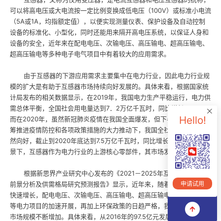
可以将高电压或大电流按一定比例变换成低电压（100V）或标准小电流
（5A或1A，均指额定值），以便实现测量仪表、保护设备及自动控制
设备的标准化、小型化，同时还能用来隔开高电压系统，以保证人身和
设备的安全，近年来在配电电压、次输电压、高压输电、超高压输电、
超高压输电等多种电子电气项目中有着较大的应用需求。
由于互感器的下游应用需求主要集中在电力行业，因此电力行业规
模的扩大是有助于互感器市场持续向好发展的。具体来看，根据国家统
计局发布的相关数据显示，在2019年，我国电力生产平稳运行，电力供
需总体平衡，全国社会用电量达到7．2万亿千瓦时，同比增长4.5％；
Hello!
而在2020年，虽然新冠肺炎疫情在我国全面爆发，但下半年在中央统
筹推进疫情防控和各项政策措施的大力推动下，我国全社会用电情况仍
然向好，截止到2020年底达到7.5万亿千瓦时，同比增长3.1％。在此背
景下，互感器作为电力行业的上游核心零部件，其市场发展迅速。
根据新思界产业研究中心发布的《2021－2025年互感器市场发展
前景分析及供需格局研究预测报告》显示，近年来，随着我国经济持续
申请试用
快速增长，配电电压、次输电压、高压输电、超高压输电、超高压输电
等电力项目的加速开展，再加上环保政策的日趋严格，我国互感器行业
市场规模不断增加。具体来看，从2016年的97.5亿元发展到2020年，