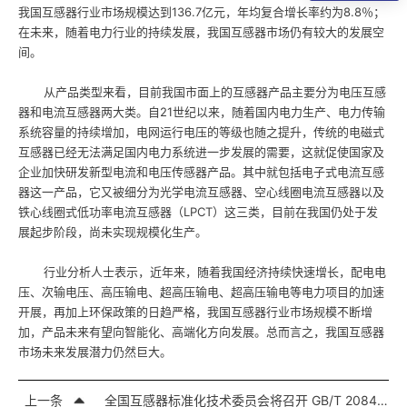
我国互感器行业市场规模达到136.7亿元，年均复合增长率约为8.8％；
在未来，随着电力行业的持续发展，我国互感器市场仍有较大的发展空
间。
从产品类型来看，目前我国市面上的互感器产品主要分为电压互感
器和电流互感器两大类。自21世纪以来，随着国内电力生产、电力传输
系统容量的持续增加，电网运行电压的等级也随之提升，传统的电磁式
互感器已经无法满足国内电力系统进一步发展的需要，这就促使国家及
企业加快研发新型电流和电压传感器产品。其中就包括电子式电流互感
器这一产品，它又被细分为光学电流互感器、空心线圈电流互感器以及
铁心线圈式低功率电流互感器（LPCT）这三类，目前在我国仍处于发
展起步阶段，尚未实现规模化生产。
行业分析人士表示，近年来，随着我国经济持续快速增长，配电电
压、次输电压、高压输电、超高压输电、超高压输电等电力项目的加速
开展，再加上环保政策的日趋严格，我国互感器行业市场规模不断增
加，产品未来有望向智能化、高端化方向发展。总而言之，我国互感器
市场未来发展潜力仍然巨大。
上一条
全国互感器标准化技术委员会将召开 GB/T 20840.11互感器标准制定工作会