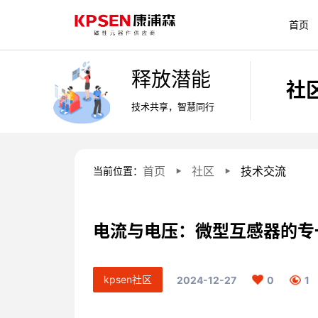
首页
释放潜能
社
电流互感器
新能源
技术支持
公司新闻
公司简介
技术交流
微型电压互感器
智慧城市
下载中心
行业动态
企业文化
产品体验
技术共享，智慧同行
直针式电流互感器
针式电压互感器
初级内置式电流互感器
引线式电压互感器
引线式电流互感器
首页
社区
技术交流
当前位置：
▶
▶
智能测控
样品定制与购买
加入我们
智能家居
在线咨询
联系我们
零序|剩余电流互感器
开合式电流互感器
电流与电压：微型互感器的专
三相电流互感器
抗直流互感器
kpsen社区
2024-12-27
0
1