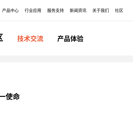
产品中心
行业应用
服务支持
新闻资讯
关于我们
社区
区
技术交流
产品体验
传感器
电力设备
保障服务
发展历程
磁芯
电子通讯
常见问题
荣誉资质
新能源电流传感器
纳米晶铁芯
霍尔传感器
喷涂铁芯
一使命