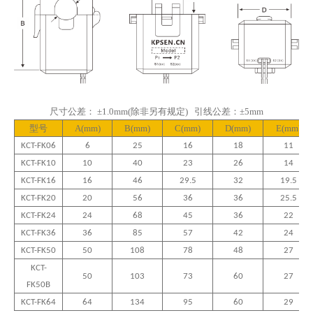
尺寸公差
：
±
1.0
mm(除非另有规定)
引线
公差
：
±
5
mm
型号
A(
mm)
B
(
mm)
C
(
mm)
D
(
mm)
E
(
mm)
KCT-FK06
6
25
16
18
11
KCT-FK10
10
40
23
26
14
KCT-FK16
16
46
29.5
32
19.5
KCT-FK20
20
56
36
36
25.5
KCT-FK24
24
68
45
36
22
KCT-FK36
36
85
57
42
24
KCT-FK50
50
108
78
48
27
KCT-
50
103
73
60
2
7
FK50B
KCT-FK64
64
134
95
60
2
9