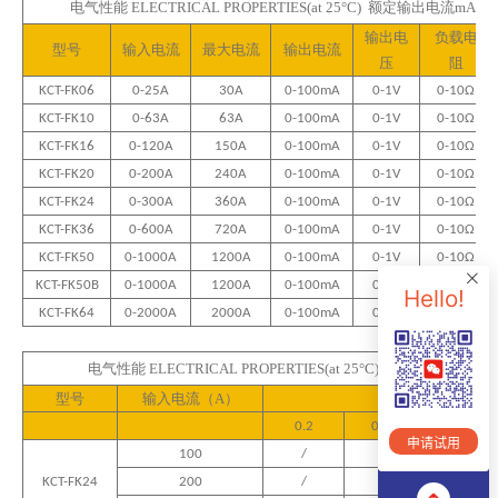
电气性能
ELECTRICAL PROPERTIES(
at 25°C)
额定输出电流
mA/电
输出电
负载电
型号
输入电流
最大电流
输出电流
压
阻
KCT-FK06
0-25A
30A
0-100mA
0-1V
0-10
Ω
KCT-FK10
0-63A
63A
0-100mA
0-1V
0-10
Ω
KCT-FK16
0-120A
150A
0-100mA
0-1V
0-10
Ω
KCT-FK20
0-200A
240A
0-100mA
0-1V
0-10
Ω
KCT-FK24
0-300A
360A
0-100mA
0-1V
0-10
Ω
KCT-FK36
0-
6
00A
72
0A
0-100mA
0-1V
0-10
Ω
KCT-FK50
0-
10
00A
120
0A
0-100mA
0-1V
0-10
Ω
KCT-FK50B
0-
10
00A
120
0A
0-100mA
0-1V
0-10
Ω
Hello!
KCT-FK64
0-
20
00A
200
0A
0-100mA
0-1V
0-10
Ω
电气性能
ELECTRICAL PROPERTIES(
at 25°C)
额定输出电流
5A/
型号
输入电流（
A）
负载（
VA）
0.2
0.5S
0.5
申请试用
100
/
/
/
KCT-FK24
200
/
/
/