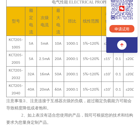
电气性能
ELECTRICAL PROPERTIES(
at 25°C)
额
最
相
定
次级
大
精
负载
型号
匝比
线性范围
位
电
电流
电
度
电阻
差
申请试用
流
流
KCT20
5
-
5A
5mA
10A
1000:1
5%~120%
≤20’
0.2
≤10Ω
10
0
5
KCT20
5
-
5A
2.5mA
20A
2000:1
5%~120%
≤15’
0.1
≤20Ω
20
0
5
KCT20
5
-
32A
16mA
50
A
2000:1
5%~120%
≤10’
0.1
≤20Ω
2032
KCT20
5
-
40
A
20
mA
60
A
2000:1
5%~120%
≤10’
0.1
≤20Ω
20
40
注意事项∶
1、
注意连接于互感器次级的负载
，
超过额定负载能力可能会
导致精度降低或者饱和
。
2、
如上表没有适合您使用的产品，我司可根据您的技术和结构
要求为您量身定制产品。