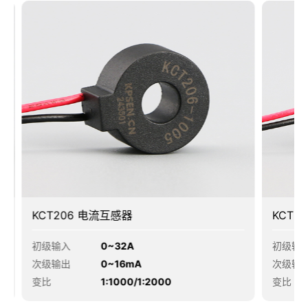
KCT206 电流互感器
KCT20
初级输入
0~32A
初级输入
次级输出
0~16mA
次级输出
变比
1:1000/1:2000
变比