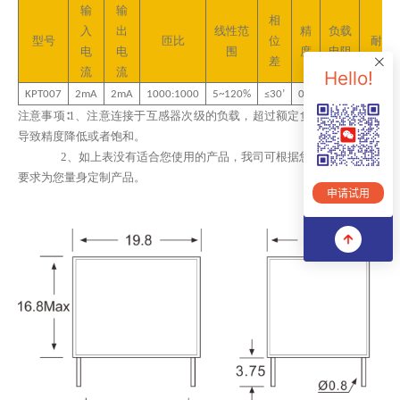
输
输
相
入
出
线性范
精
负载
型号
匝比
位
耐压
电
电
围
度
电阻
差
流
流
Hello!
KPT007
2m
A
2
mA
1
000
:1000
5~120%
≤
3
0’
0.
2
≤20Ω
3000V
注意事项∶
1、
注意连接于互感器次级的负载
，
超过额定负载能力可能会
导致精度降低或者饱和
。
2、
如上表没有适合您使用的产品，我司可根据您的技术和结构
要求为您量身定制产品。
申请试用