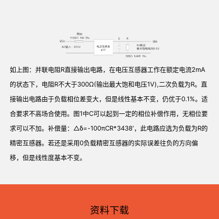
如上图：并联电阻R直接输出电路，在电压互感器工作在额定电流2mA
的状态下，电阻R不大于300Ω(输出最大饱和电压1V),二次负载为R。直
接输出电路由于负载相位差变大，但是线性基本不变，仍优于0.1%。适
合要求不高场合使用。图1中C可以起到一定的相位补偿作用，无相位要
求可以不加。补偿量：△δ=-100πCR*3438′，此电路应选为负载为R的
精密互感器。若还是采用0负载精密互感器的实际误差往负的方向偏
移，但是线性度基本不变。
资料下载