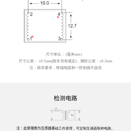
尺寸单位
：
(
毫米
mm）
尺寸公差
：
±0.5mm(除非另有规定)，脚距公差：±0.3mm
注：
除非要求，终端电阻和一匝初级不提供
检测电路
注
∶此原理图为互感器基
础
工作
原理
，可
定制
互感器取样电路。