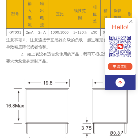
输
输
相
入
出
线性范
精
负载
型号
匝比
位
耐压
电
电
围
度
电阻
差
流
流
Hello!
KPT031
2m
A
2
mA
1
000
:1000
5~120%
≤
3
0’
0.
2
≤20Ω
2500V
注意事项∶
1、
注意连接于互感器次级的负载
，
超过额定负载能力可能会
导致精度降低或者饱和
。
2、
如上表没有适合您使用的产品，我司可根据您的技术和结构
要求为您量身定制产品。
申请试用