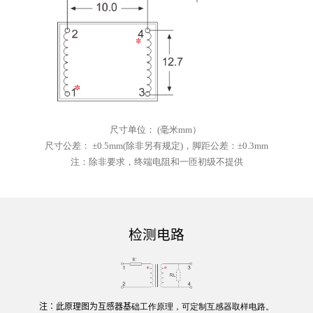
尺寸单位
：
(
毫米
mm）
尺寸公差
：
±0.5mm(除非另有规定)，脚距公差：±0.3mm
注：
除非要求，终端电阻和一匝初级不提供
检测电路
注
∶此原理图为互感器基
础
工作
原理
，可
定制
互感器取样电路。