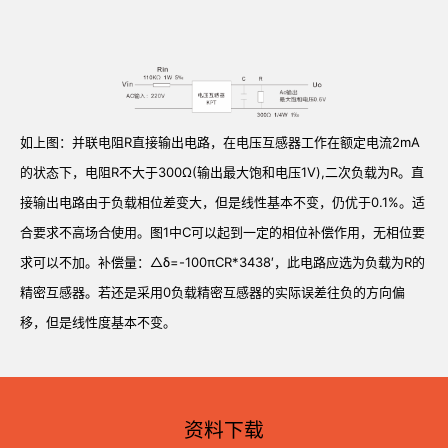
如上图：并联电阻R直接输出电路，在电压互感器工作在额定电流2mA
的状态下，电阻R不大于300Ω(输出最大饱和电压1V),二次负载为R。直
接输出电路由于负载相位差变大，但是线性基本不变，仍优于0.1%。适
合要求不高场合使用。图1中C可以起到一定的相位补偿作用，无相位要
求可以不加。补偿量：△δ=-100πCR*3438′，此电路应选为负载为R的
精密互感器。若还是采用0负载精密互感器的实际误差往负的方向偏
移，但是线性度基本不变。
资料下载