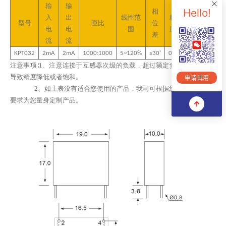
输
输
Hello!
相
入
出
线性范
精
负载
型号
匝比
位
耐压
电
电
围
度
电阻
差
流
流
KPT032
2m
A
2
mA
1
000
:1000
5~120%
≤
3
0’
0.
2
≤20Ω
2500V
注意事项∶
1、
注意连接于互感器次级的负载
，
超过额定负载能力可能会
导致精度降低或者饱和
。
申请试用
2、
如上表没有适合您使用的产品，我司可根据您的技术和结构
要求为您量身定制产品。