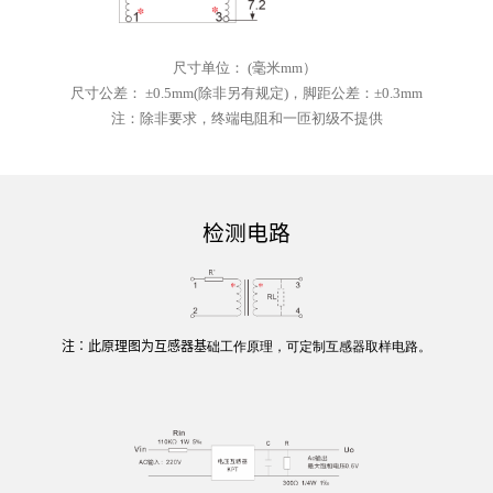
尺寸单位
：
(
毫米
mm）
尺寸公差
：
±0.5mm(除非另有规定)，脚距公差：±0.3mm
注：
除非要求，终端电阻和一匝初级不提供
检测电路
注
∶此原理图为互感器基
础
工作
原理
，可
定制
互感器取样电路。